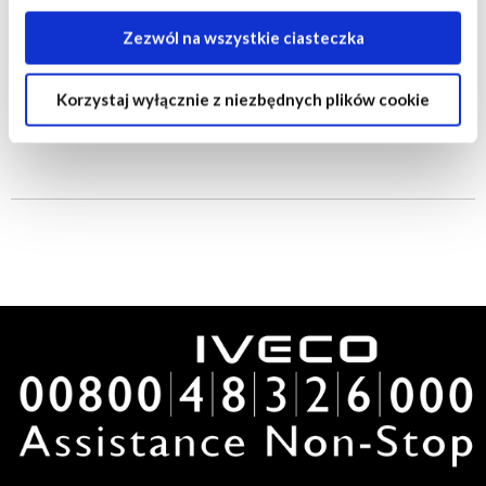
strony trzecie również do ich celów. Kliknij "Ustawienia",
aby uzyskać szczegółowe informacje o tym, jakie pliki
Zezwól na wszystkie ciasteczka
cookie są umieszczane na Twoim urządzeniu i jak są one
wykorzystywane.
Korzystaj wyłącznie z niezbędnych plików cookie
Jeśli akceptujesz wszystkie opcjonalne pliki cookie,
kliknij na "Zezwól na wszystkie ciasteczka".
Jeśli chcesz dowiedzieć się więcej i/lub wybrać, jakie
typy opcjonalnych plików cookie może używać ta strona,
wybierz "Ustawienia ", a następnie kliknij "OK", aby
zapisać swoje preferencje.
Zmiany w preferencjach można wprowadzać w każdej
chwili.