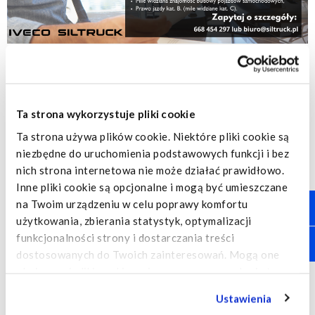
Praca dla Doradcy
serwisowego/Specjalisty ds. sprzedaży
części zamiennych
Ta strona wykorzystuje pliki cookie
Serwis: Opole
Ta strona używa plików cookie. Niektóre pliki cookie są
niezbędne do uruchomienia podstawowych funkcji i bez
Jeżeli posiadasz doświadczenie w obsłudze klienta i znasz
nich strona internetowa nie może działać prawidłowo.
branżę motoryzacyjną mamy pracę dla Ciebie!
Inne pliki cookie są opcjonalne i mogą być umieszczane
Do naszego oddziału w Opolu poszukujemy Doradcy
na Twoim urządzeniu w celu poprawy komfortu
serwisowego/Specjalisty ds. sprzedaży części zamiennych.
użytkowania, zbierania statystyk, optymalizacji
funkcjonalności strony i dostarczania treści
Prosimy o przesyłanie CV na biuro@siltruck.pl:
BOK-Magzyn
dostosowanych do Twoich zainteresowań. Mogą one
OPOLE
obejmować pliki cookie umieszczane przez usługi stron
trzecich, które pojawiają się na naszych stronach
W celu uzyskania szczegółowych informacji zapraszam do kontaktu
Ustawienia
internetowych i mogą być wykorzystywane przez takie
668 454 297
telefonicznego pod numerem: