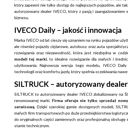
który zapewni nie tylko dostęp do najlepszych pojazdów, ale 
autoryzowany dealer IVECO, który z pasją i zaangażowaniem w
biznesu.
IVECO Daily – jakość i innowacja
Marka IVECO od lat cieszy się uznaniem na rynku pojazdów użyt
ale również pojazdy ciężarowe, autobusy oraz auta specjalisty
rozwiązania oraz niezawodność, która jest niezbędna w codzi
modeli tej marki
, to idealne rozwiązanie dla małych i średn
użytkowania. Najnowsza wersja tego modelu, IVECO Dail
technologii oraz komfortu jazdy, który spełnia oczekiwania nawe
SILTRUCK – autoryzowany dealer
SILTRUCK to autoryzowany dealer IVECO zlokalizowany na Śląsk
renomowanej marki.
Firma oferuje nie tylko sprzedaż no
serwisową
. Dzięki szerokiej gamie dostępnych modeli, SIL
małych firm transportowych po duże przedsiębiorstwa logisty
do oryginalnych części zamiennych oraz profesjonalną obsługę
stanie technicznym.