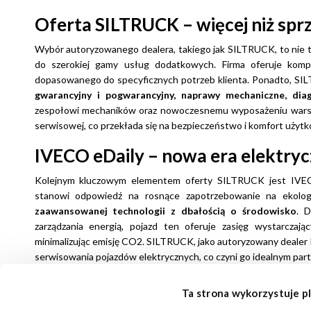
Oferta SILTRUCK – więcej niż spr
Wybór autoryzowanego dealera, takiego jak SILTRUCK, to nie t
do szerokiej gamy usług dodatkowych. Firma oferuje kom
dopasowanego do specyficznych potrzeb klienta. Ponadto, S
gwarancyjny i pogwarancyjny, naprawy mechaniczne, dia
zespołowi mechaników oraz nowoczesnemu wyposażeniu warszt
serwisowej, co przekłada się na bezpieczeństwo i komfort uży
IVECO eDaily – nowa era elektry
Kolejnym kluczowym elementem oferty SILTRUCK jest IVECO 
stanowi odpowiedź na rosnące zapotrzebowanie na ekolog
zaawansowanej technologii z dbałością o środowisko
. 
zarządzania energią, pojazd ten oferuje zasięg wystarczają
minimalizując emisję CO2. SILTRUCK, jako autoryzowany dealer 
serwisowania pojazdów elektrycznych, co czyni go idealnym part
SILTRUCK, autoryzowany dealer IVECO Śląsk, to firma, któr
Ta strona wykorzystuje pl
kompleksową obsługą klienta. Dzięki długoletniemu doświadcze