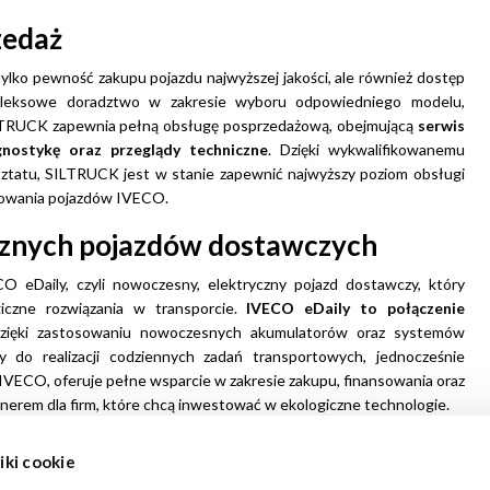
zedaż
ylko pewność zakupu pojazdu najwyższej jakości, ale również dostęp
pleksowe doradztwo w zakresie wyboru odpowiedniego modelu,
ILTRUCK zapewnia pełną obsługę posprzedażową, obejmującą
serwis
gnostykę oraz przeglądy techniczne
. Dzięki wykwalifikowanemu
atu, SILTRUCK jest w stanie zapewnić najwyższy poziom obsługi
tkowania pojazdów IVECO.
cznych pojazdów dostawczych
eDaily, czyli nowoczesny, elektryczny pojazd dostawczy, który
iczne rozwiązania w transporcie.
IVECO eDaily to połączenie
Dzięki zastosowaniu nowoczesnych akumulatorów oraz systemów
cy do realizacji codziennych zadań transportowych, jednocześnie
IVECO, oferuje pełne wsparcie w zakresie zakupu, finansowania oraz
nerem dla firm, które chcą inwestować w ekologiczne technologie.
a wyróżnia się profesjonalizmem, szeroką ofertą pojazdów oraz
iki cookie
niu oraz pasji do motoryzacji, SILTRUCK jest w stanie dostarczyć