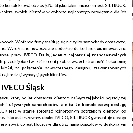
także kompleksową obsługę. Na Śląsku takim miejscem jest SILTRUCK,
spiera swoich klientów w wyborze najlepszego rozwiązania dla ich
kowych. W ofercie firmy znajdują się nie tylko samochody dostawcze,
czne. Wyróżnia je nowoczesne podejście do technologii, innowacyjne
ennej pracy.
IVECO Daily, jeden z najbardziej rozpoznawalnych
ich przedsiębiorstw, które cenią sobie wszechstronność i ekonomię
y MY24, to połączenie nowoczesnego designu, zaawansowanych
t najbardziej wymagających klientów.
 IVECO Śląsk
u, który od lat dostarcza klientom najwyższej jakości pojazdy tej
wych i używanych samochodów, ale także kompleksową obsługę
TRUCK jest w stanie sprostać różnorodnym potrzebom klientów, od
czne. Jako autoryzowany dealer IVECO, SILTRUCK gwarantuje dostęp
 serwisową, co jest kluczowe dla utrzymania pojazdów w doskonałym