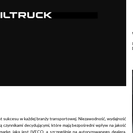
 sukcesu w każdej branży transportowej. Niezawodność, wydajność
 czynnikami decydującymi, które mają bezpośredni wpływ na jakość
arkę, jaką jest IVECO, a szczególnie na autoryzowanego dealera,