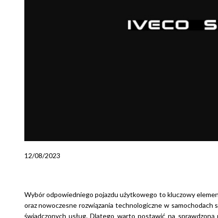
12/08/2023
Wybór odpowiedniego pojazdu użytkowego to kluczowy element
oraz nowoczesne rozwiązania technologiczne w samochodach są
świadczonych usług. Dlatego warto postawić na sprawdzoną m