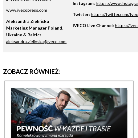
Instagram:
https://www.instagra
www.ivecopress.com
Twitter:
https://twitter.com/Ive
Aleksandra Zielińska
IVECO Live Channel:
https://ive
Marketing Manager Poland,
Ukraine & Baltics
aleksandra.zielinska@iveco.com
ZOBACZ RÓWNIEŻ: