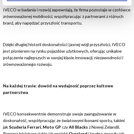
zarządzanie pojazdami wycofanymi z eksploatacji. Ciągłe inwestycje
Jeśli akceptujesz wszystkie opcjonalne pliki cookie,
IVECO w badania i rozwój zapewniają, że firma pozostaje w czołówce
kliknij na "Zezwól na wszystkie ciasteczka".
zrównoważonej mobilności, współpracując z partnerami z różnych
Jeśli chcesz dowiedzieć się więcej i/lub wybrać, jakie
branż, aby napędzać przyszłość transportu.
typy opcjonalnych plików cookie może używać ta strona,
wybierz "Ustawienia ", a następnie kliknij "OK", aby
zapisać swoje preferencje.
Dzięki długiej historii doskonałości i jasnej wizji przyszłości, IVECO
Zmiany w preferencjach można wprowadzać w każdej
jest pionierem na rynku pojazdów użytkowych, oferując unikalne
chwili.
połączenie najlepszych w swojej klasie innowacji, niezawodności i
zrównoważonego rozwoju.
Na każdej trasie: dowód na wydajność poprzez kultowe
partnerstwa
IVECO konsekwentnie demonstruje swoje zaangażowanie w
doskonałość, współpracując ze światowymi ikonami sportu, takimi
jak
Scuderia Ferrari, Moto GP
czy
All Blacks
z Nowej Zelandii.
Poprzez inicjatywy takie jak projekt
Overland
i trudne zawody, jak