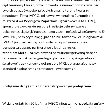
rajd terenowy
Dakar
, firma udowodniła niezawodność i trwałość
swoich pojazdów, pokonując ekstremalne tereny i warunki
pogodowe. Firma IVECO, od dawna wspierająca
Europejskie
Mistrzostwa Wyścigów Pojazdów Ciężarowych
(FIA ETRC),
sponsoruje zwycięskie zespoły i realizuje cele związane z
dekarbonizacją dzięki napędzanemu gazem pojazdowi ciężarowemu S-
Way LNG, pełniący funkcję „pace truck” zawodów. W ubiegłym roku
IVECO jeszcze bardziej podniosło rangę zrównoważonego
transportu poprzez partnerstwo z legendą rocka,
zespołem
Metallica
, wykorzystując multienergetyczną flotę do
zapewnienia niskoemisyjnej logistyki dla europejskiego etapu
światowej trasy koncertowej zespołu M72, ustanawiając nowy
standard ekologicznego transportu eventowego.
Podążanie drogą zmian z perspektywicznym podejściem
W ciągu ostatnich 50 lat firma IVECO nieustannie napędzała zmiany,