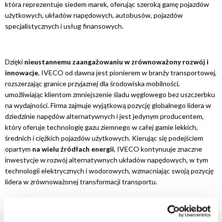
która reprezentuje siedem marek, oferując szeroką gamę pojazdów
użytkowych, układów napędowych, autobusów, pojazdów
specjalistycznych i usług finansowych.
Dzięki
nieustannemu zaangażowaniu w zrównoważony rozwój i
innowacje
, IVECO od dawna jest pionierem w branży transportowej,
rozszerzając granice przyjaznej dla środowiska mobilności,
umożliwiając klientom zmniejszenie śladu węglowego bez uszczerbku
na wydajności. Firma zajmuje wyjątkową pozycję globalnego lidera w
dziedzinie napędów alternatywnych i jest jedynym producentem,
który oferuje technologię gazu ziemnego w całej gamie lekkich,
średnich i ciężkich pojazdów użytkowych. Kierując się podejściem
opartym
na wielu źródłach energii
, IVECO kontynuuje znaczne
inwestycje w rozwój alternatywnych układów napędowych, w tym
technologii elektrycznych i wodorowych, wzmacniając swoją pozycję
lidera w zrównoważonej transformacji transportu.
U podstaw filozofii biznesowej IVECO leży głębokie zaangażowanie