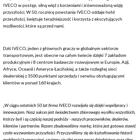
IVECO w postęp, silną więź z korzeniami i zrównoważoną wizję
przyszłości. W 50. rocznicę powstania IVECO oddaje hołd
przeszłości, świętuje teraźniejszość i korzysta z ekscytujących
możliwości, które są przed nami.
Dziś IVECO, jeden z głównych graczy w globalnym sektorze
transportowym, jest obecne na całym świecie dzięki 7 zakładom
produkcyjnym i 8 centrom badawczo-rozwojowym w Europie, Azji,
Afryce, Oceanii i Ameryce Łacińskiej, a także rozległej sieci
dealerskiej z 3500 punktami sprzedaży i serwisu obsługującymi
klientów w ponad 160 krajach.
„W ciągu ostatnich 50 lat firma IVECO rozwijała się dzięki współpracy i
innowacjom. Nasz sukces jest świadectwem zbiorowego wysiłku wszystkich,
którzy byli i są częścią naszej podróży - naszych pracowników, dealerów,
klientów i partnerów. Razem zbudowaliśmy markę, która jest gotowa stawić
czoła wyzwaniom przyszłości. Przyczyniliśmy się do kształtowania historii
mobilności komercyjnej, czujemy się silni przez nasze dziedzictwo oraz silne