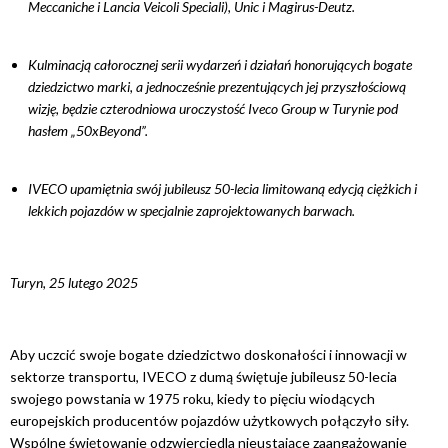
Meccaniche i Lancia Veicoli Speciali), Unic i Magirus-Deutz.
Kulminacją całorocznej serii wydarzeń i działań honorujących bogate
dziedzictwo marki, a jednocześnie prezentujących jej przyszłościową
wizję, będzie czterodniowa uroczystość Iveco Group w Turynie pod
hasłem „50xBeyond”.
IVECO upamiętnia swój jubileusz 50-lecia limitowaną edycją ciężkich i
lekkich pojazdów w specjalnie zaprojektowanych barwach.
Turyn, 25 lutego 2025
Aby uczcić swoje bogate dziedzictwo doskonałości i innowacji w
sektorze transportu, IVECO z dumą świętuje jubileusz 50-lecia
swojego powstania w 1975 roku, kiedy to pięciu wiodących
europejskich producentów pojazdów użytkowych połączyło siły.
Wspólne świętowanie odzwierciedla nieustające zaangażowanie