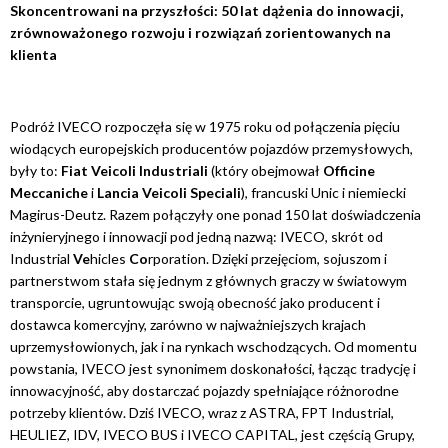
Skoncentrowani na przyszłości: 50 lat dążenia do innowacji,
zrównoważonego rozwoju i rozwiązań zorientowanych na
klienta
Podróż IVECO rozpoczęła się w 1975 roku od połączenia pięciu
wiodących europejskich producentów pojazdów przemysłowych,
były to:
Fiat Veicoli Industriali
(który obejmował
Officine
Meccaniche
i
Lancia Veicoli Speciali
), francuski Unic i niemiecki
Magirus-Deutz. Razem połączyły one ponad 150 lat doświadczenia
inżynieryjnego i innowacji pod jedną nazwą: IVECO, skrót od
Industrial
Ve
hicles
Co
rporation. Dzięki przejęciom, sojuszom i
partnerstwom stała się jednym z głównych graczy w światowym
transporcie, ugruntowując swoją obecność jako producent i
dostawca komercyjny, zarówno w najważniejszych krajach
uprzemysłowionych, jak i na rynkach wschodzących. Od momentu
powstania, IVECO jest synonimem doskonałości, łącząc tradycję i
innowacyjność, aby dostarczać pojazdy spełniające różnorodne
potrzeby klientów. Dziś IVECO, wraz z ASTRA, FPT Industrial,
HEULIEZ, IDV, IVECO BUS i IVECO CAPITAL, jest częścią Grupy,