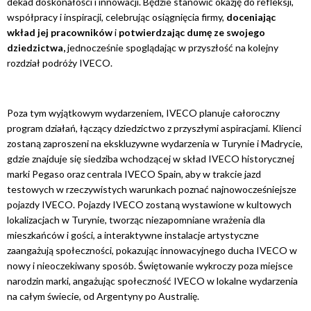
dekad doskonałości i innowacji. Będzie stanowić okazję do refleksji,
współpracy i inspiracji, celebrując osiągnięcia firmy,
doceniając
wkład jej pracowników
i
potwierdzając dumę ze swojego
dziedzictwa,
jednocześnie spoglądając w przyszłość na kolejny
rozdział podróży IVECO.
Poza tym wyjątkowym wydarzeniem, IVECO planuje całoroczny
program działań, łączący dziedzictwo z przyszłymi aspiracjami. Klienci
zostaną zaproszeni na ekskluzywne wydarzenia w Turynie i Madrycie,
gdzie znajduje się siedziba wchodzącej w skład IVECO historycznej
marki Pegaso oraz centrala IVECO Spain, aby w trakcie jazd
testowych w rzeczywistych warunkach poznać najnowocześniejsze
pojazdy IVECO. Pojazdy IVECO zostaną wystawione w kultowych
lokalizacjach w Turynie, tworząc niezapomniane wrażenia dla
mieszkańców i gości, a interaktywne instalacje artystyczne
zaangażują społeczności, pokazując innowacyjnego ducha IVECO w
nowy i nieoczekiwany sposób. Świętowanie wykroczy poza miejsce
narodzin marki, angażując społeczność IVECO w lokalne wydarzenia
na całym świecie, od Argentyny po Australię.