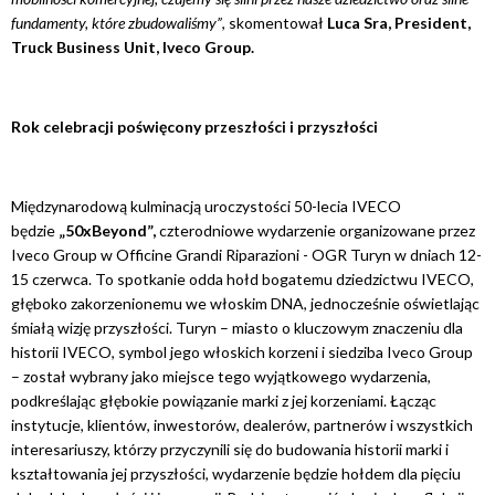
fundamenty, które zbudowaliśmy”
, skomentował
Luca Sra, President,
Truck Business Unit, Iveco Group.
Rok celebracji poświęcony przeszłości i przyszłości
Międzynarodową kulminacją uroczystości 50-lecia IVECO
będzie
„50xBeyond”,
czterodniowe wydarzenie
organizowane przez
Iveco Group w Officine Grandi Riparazioni - OGR Turyn w dniach 12-
15 czerwca. To spotkanie odda hołd bogatemu dziedzictwu IVECO,
głęboko zakorzenionemu we włoskim DNA, jednocześnie oświetlając
śmiałą wizję przyszłości. Turyn – miasto o kluczowym znaczeniu dla
historii IVECO, symbol jego włoskich korzeni i siedziba Iveco Group
– został wybrany jako miejsce tego wyjątkowego wydarzenia,
podkreślając głębokie powiązanie marki z jej korzeniami. Łącząc
instytucje, klientów, inwestorów, dealerów, partnerów i wszystkich
interesariuszy, którzy przyczynili się do budowania historii marki i
kształtowania jej przyszłości, wydarzenie będzie hołdem dla pięciu