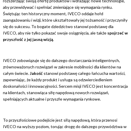
rozszerzając swoją ofertę produktów i wdrażając nowe technologie,
aby przewidywać i spełniać zmieniające się wymagania rynku.
Świętując ten historyczny moment, IVECO oddaje hołd
zaangażowaniu i wizji, które ukształtowały jej tożsamość i przyczyniły
się do sukcesu. To bogate dziedzictwo stanowi podstawę dla
IVECO, aby nie tylko pokazać swoje osiągnięcia, ale także
spojrzeć w
przyszłość z jej jasną wizją
.
IVECO zobowiązuje się do dalszego dostarczania inteligentnych,
zrównoważonych rozwiązań w zakresie mobilności dla klientów na
całym świecie.
Jakość
stanowi podstawę całego łańcucha wartości,
zapewniając, że każdy produkt i usługa są odzwierciedleniem
doskonałości i innowacyjności. Sercem misji IVECO jest koncentracja
na klientach, stanowiąca siłę napędową nowych rozwiązań,
spełniających aktualne i przyszłe wymagania rynkowe.
To przyszłościowe podejście jest siłą napędową, która przenosi
IVECO na wyższy poziom, torując drogę do dalszego przywództwa w